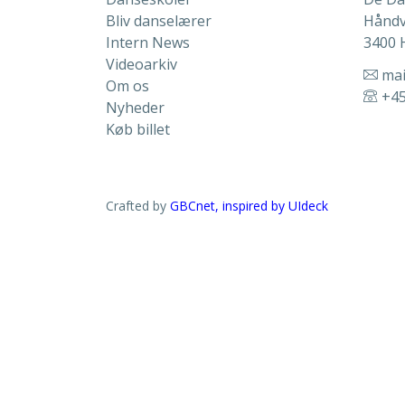
Bliv danselærer
Håndv
Intern News
3400 H
Videoarkiv
mai
Om os
+45
Nyheder
Køb billet
Crafted by
GBCnet, inspired by
UIdeck