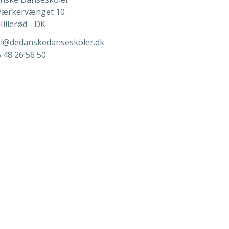
ærkervænget 10
illerød - DK
l@dedanskedanseskoler.dk
 48 26 56 50