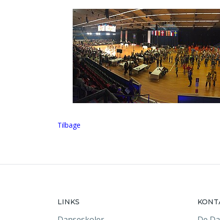
Tilbage
LINKS
KONT
Danseskoler
De Da